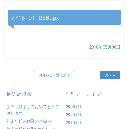
7715_01_2560px
2018年05月08日
投
お知らせ一覧に戻る
次へ
→
稿
ナ
最近の投稿
年別アーカイブ
ビ
新年明けましておめでとうご
2026
(1)
ゲ
ざいます。
2025
(1)
ー
年末年始の休業のお知らせ
2023
(3)
シ
年末年始の休業のお知らせ。