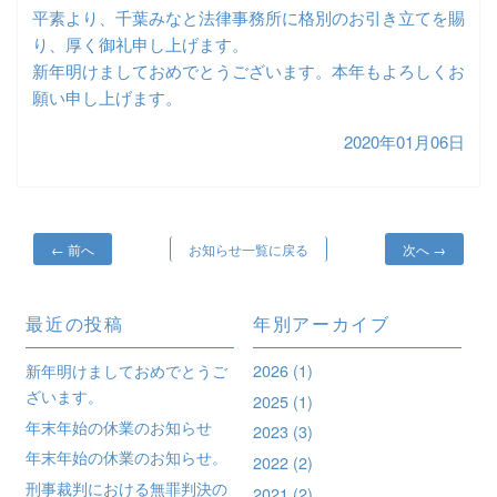
平素より、千葉みなと法律事務所に格別のお引き立てを賜
り、厚く御礼申し上げます。
新年明けましておめでとうございます。本年もよろしくお
願い申し上げます。
2020年01月06日
投
←
前へ
お知らせ一覧に戻る
次へ
→
稿
ナ
最近の投稿
年別アーカイブ
ビ
新年明けましておめでとうご
2026
(1)
ゲ
ざいます。
2025
(1)
ー
年末年始の休業のお知らせ
2023
(3)
シ
年末年始の休業のお知らせ。
2022
(2)
ョ
刑事裁判における無罪判決の
2021
(2)